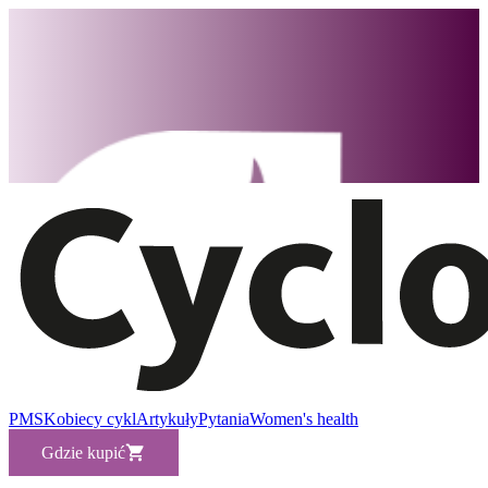
PMS
Kobiecy cykl
Artykuły
Pytania
Women's health
Gdzie kupić