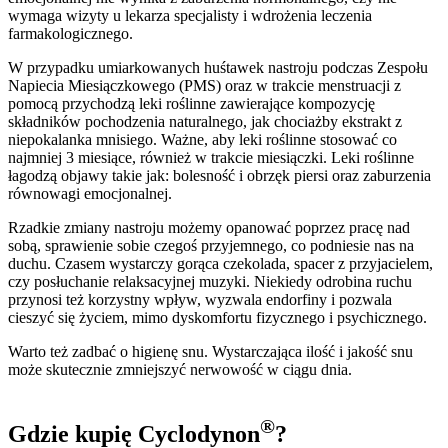
wymaga wizyty u lekarza specjalisty i wdrożenia leczenia
farmakologicznego.
W przypadku umiarkowanych huśtawek nastroju podczas Zespołu
Napiecia Miesiączkowego (PMS) oraz w trakcie menstruacji z
pomocą przychodzą leki roślinne zawierające kompozycję
składników pochodzenia naturalnego, jak chociażby ekstrakt z
niepokalanka mnisiego. Ważne, aby leki roślinne stosować co
najmniej 3 miesiące, również w trakcie miesiączki. Leki roślinne
łagodzą objawy takie jak: bolesność i obrzęk piersi oraz zaburzenia
równowagi emocjonalnej.
Rzadkie zmiany nastroju możemy opanować poprzez pracę nad
sobą, sprawienie sobie czegoś przyjemnego, co podniesie nas na
duchu. Czasem wystarczy gorąca czekolada, spacer z przyjacielem,
czy posłuchanie relaksacyjnej muzyki. Niekiedy odrobina ruchu
przynosi też korzystny wpływ, wyzwala endorfiny i pozwala
cieszyć się życiem, mimo dyskomfortu fizycznego i psychicznego.
Warto też zadbać o higienę snu. Wystarczająca ilość i jakość snu
może skutecznie zmniejszyć nerwowość w ciągu dnia.
®
Gdzie kupię Cyclodynon
?